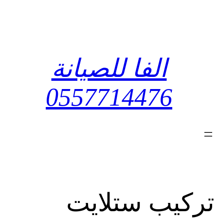
تخطى
إلى
المحتوى
الفا للصيانة
0557714476
تركيب ستلايت