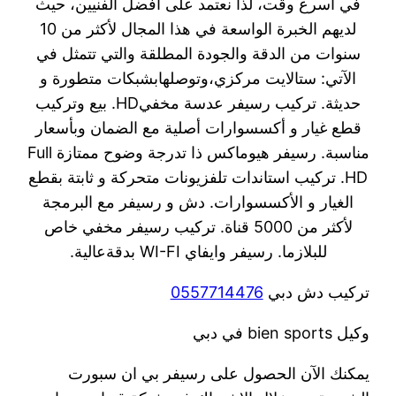
في أسرع وقت، لذا نعتمد على أفضل الفنيين، حيث
لديهم الخبرة الواسعة في هذا المجال لأكثر من 10
سنوات من الدقة والجودة المطلقة والتي تتمثل في
الآتي: ستالايت مركزي،وتوصلهابشبكات متطورة و
حديثة. تركيب رسيفر عدسة مخفيHD. بيع وتركيب
قطع غيار و أكسسوارات أصلية مع الضمان وبأسعار
مناسبة. رسيفر هيوماكس ذا تدرجة وضوح ممتازة Full
HD. تركيب استاندات تلفزيونات متحركة و ثابتة بقطع
الغيار و الأكسسوارات. دش و رسيفر مع البرمجة
لأكثر من 5000 قناة. تركيب رسيفر مخفي خاص
للبلازما. رسيفر وايفاي WI-FI بدقةعالية.
تركيب دش دبي
0557714476
وكيل bien sports في دبي
يمكنك الآن الحصول على رسيفر بي ان سبورت