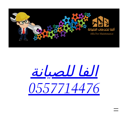
تخطى
إلى
المحتوى
الفا للصيانة
0557714476