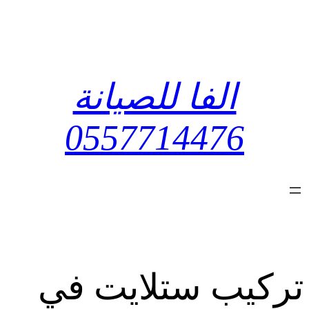
تخطى
إلى
المحتوى
الفا للصيانة
0557714476
تركيب ستلايت في