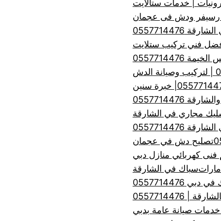
رونيات | خدمات ستالايت
 رسيفر ودش فى عجمان
ة 0557714476
 0557714476
 0557714476
ليك مجاري في الشارقة
ة 0557714476
تصليح دش في عجمان
فنى كهربائي منازل دبي
مارات
سباك في الشارقة
 دبي 0557714476
| 0557714476