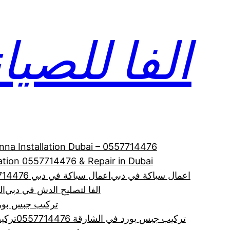
الفا للصيانة 714476
enna Installation Dubai – 0557714476
allation 0557714476 & Repair in Dubai
اعمال سباكة في دبي
اعمال سباكة في دبي 0557714476
الفا لتصليح الدش في دبي
الف
تركيب جبس بورد
تركيب جبس بورد في الشارقة 0557714476
تركي