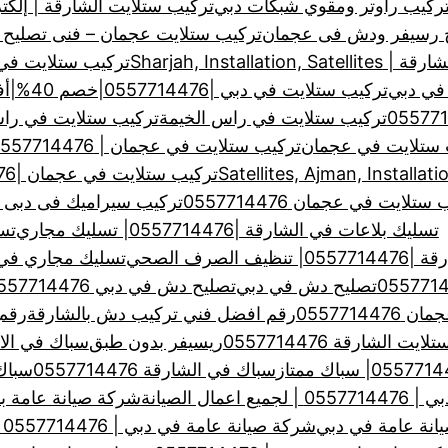
ركيب راوتر ومقوي شبكات دبي
تركيب ستلايت الشارقة | إلكت
ح رسيفر ودش فى عجمان
تركيب ستلايت عجمان – فنى تصليح
Sharjah, Installa
تركيب ستلايت في الشارق
في دبي
تركيب ستلايت في دبي |0557714476|خصم 40%|أفضل فني تركيب ستلايت
تركيب ستلايت في راس الخيمة
تركيب ستلايت في راس الخيمة
 ستلايت في عجمان
تركيب ستلايت في عجمان | 0557714476 | لتركيب وصيانة الدش
تركيب ستلايت في عجمان |0557714476| خبرة سنين
ستلايت في عجمان 0557714476
تركيب سيراميك فى دبى والشارقة
تسليك بلاعات في الشارقة |0557714476| تسليك مجاري
تس
لصرف الصحي
تسليك مجاري في الشارق
تصليح دش في دبي
تصليح دش في دبي 0557714476
0557714
رقم افضل فني تركيب دش بالشارقة
رقم 
ت الشارقة 0557714476
ريسيفر بدون طبق
سباك في الا
سباك في الشارقة 0557714476
سباك في
ال الصيانة
شركة صيانة عامة بالشارقة 
انة عامة في دبي
شركة صيانة عامة في دبي | 0557714476 خدمات صيانة عامة بدبي