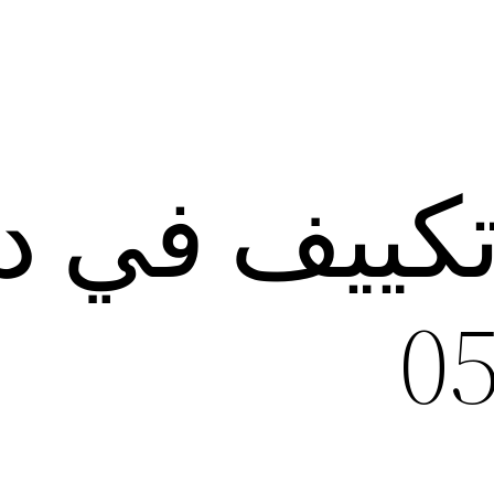
تكييف في د
0