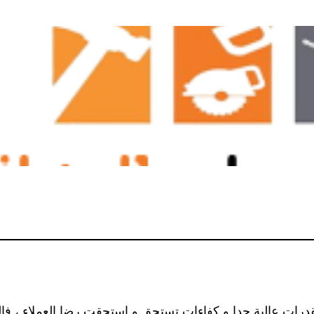
رات عالية جدا و كفاءات تستحق و استحقت رضا العملاء ، فالمؤه