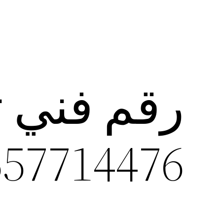
رقم فني 
557714476