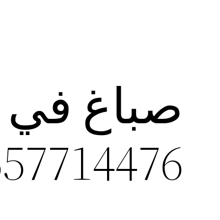
صباغ في 
557714476