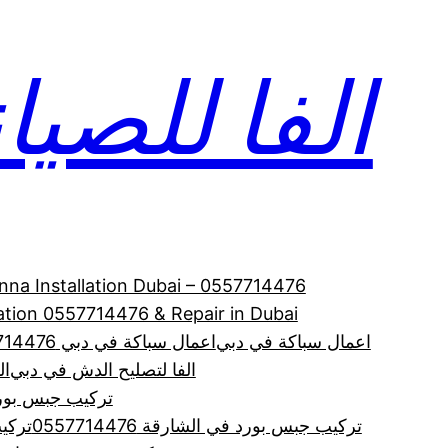
الفا للصيانة 714476
enna Installation Dubai – 0557714476
allation 0557714476 & Repair in Dubai
اعمال سباكة في دبي
اعمال سباكة في دبي 0557714476
الفا لتصليح الدش في دبي
الف
تركيب جبس بورد
تركيب جبس بورد في الشارقة 0557714476
تركي