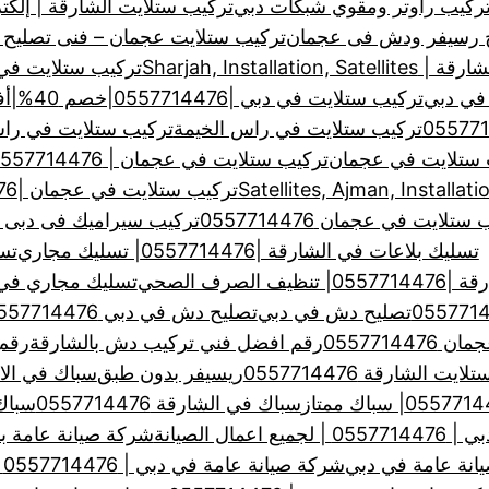
ركيب راوتر ومقوي شبكات دبي
تركيب ستلايت الشارقة | إلكت
ح رسيفر ودش فى عجمان
تركيب ستلايت عجمان – فنى تصليح
Sharjah, Installa
تركيب ستلايت في الشارق
في دبي
تركيب ستلايت في دبي |0557714476|خصم 40%|أفضل فني تركيب ستلايت
تركيب ستلايت في راس الخيمة
تركيب ستلايت في راس الخيمة
 ستلايت في عجمان
تركيب ستلايت في عجمان | 0557714476 | لتركيب وصيانة الدش
تركيب ستلايت في عجمان |0557714476| خبرة سنين
ستلايت في عجمان 0557714476
تركيب سيراميك فى دبى والشارقة
تسليك بلاعات في الشارقة |0557714476| تسليك مجاري
تس
لصرف الصحي
تسليك مجاري في الشارق
تصليح دش في دبي
تصليح دش في دبي 0557714476
0557714
رقم افضل فني تركيب دش بالشارقة
رقم 
ت الشارقة 0557714476
ريسيفر بدون طبق
سباك في الا
سباك في الشارقة 0557714476
سباك في
ال الصيانة
شركة صيانة عامة بالشارقة 
انة عامة في دبي
شركة صيانة عامة في دبي | 0557714476 خدمات صيانة عامة بدبي