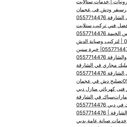
رونيات | خدمات ستالايت
 رسيفر ودش فى عجمان
ة 0557714476
 0557714476
 0557714476
ليك مجاري في الشارقة
ة 0557714476
تصليح دش في عجمان
فنى كهربائي منازل دبي
مارات
سباك في الشارقة
 دبي 0557714476
| 0557714476