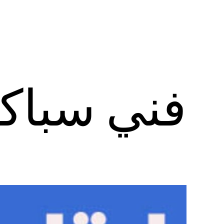
فني سباكه