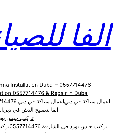
الفا للصيانة 714476
enna Installation Dubai – 0557714476
allation 0557714476 & Repair in Dubai
اعمال سباكة في دبي
اعمال سباكة في دبي 0557714476
الفا لتصليح الدش في دبي
الف
تركيب جبس بورد
تركيب جبس بورد في الشارقة 0557714476
تركي