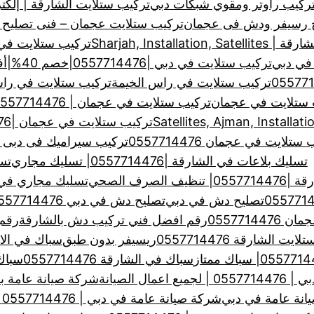
ركيب راوتر ومقوي شبكات دبي
تركيب ستلايت الشارقة | إلكت
ح رسيفر ودش فى عجمان
تركيب ستلايت عجمان – فنى تصليح
Sharjah, Installa
تركيب ستلايت في الشارق
في دبي
تركيب ستلايت في دبي |0557714476|خصم 40%|أفضل فني تركيب ستلايت
تركيب ستلايت في راس الخيمة
تركيب ستلايت في راس الخيمة
 ستلايت في عجمان
تركيب ستلايت في عجمان | 0557714476 | لتركيب وصيانة الدش
تركيب ستلايت في عجمان |0557714476| خبرة سنين
ستلايت في عجمان 0557714476
تركيب سيراميك فى دبى والشارقة
تسليك بلاعات في الشارقة |0557714476| تسليك مجاري
تس
لصرف الصحي
تسليك مجاري في الشارق
تصليح دش في دبي
تصليح دش في دبي 0557714476
0557714
رقم افضل فني تركيب دش بالشارقة
رقم 
ت الشارقة 0557714476
ريسيفر بدون طبق
سباك في الا
سباك في الشارقة 0557714476
سباك في
ال الصيانة
شركة صيانة عامة بالشارقة 
انة عامة في دبي
شركة صيانة عامة في دبي | 0557714476 خدمات صيانة عامة بدبي