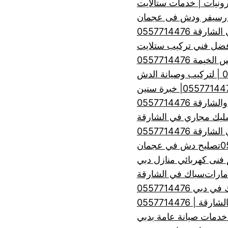
رونيات | خدمات ستالايت
 رسيفر ودش فى عجمان
ة 0557714476
 0557714476
 0557714476
ليك مجاري في الشارقة
ة 0557714476
تصليح دش في عجمان
فنى كهربائي منازل دبي
مارات
سباك في الشارقة
 دبي 0557714476
| 0557714476