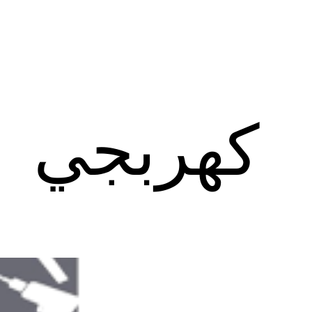
كهربجي