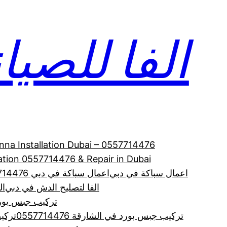
الفا للصيانة 714476
enna Installation Dubai – 0557714476
allation 0557714476 & Repair in Dubai
اعمال سباكة في دبي
اعمال سباكة في دبي 0557714476
الفا لتصليح الدش في دبي
الف
تركيب جبس بورد
تركيب جبس بورد في الشارقة 0557714476
تركي