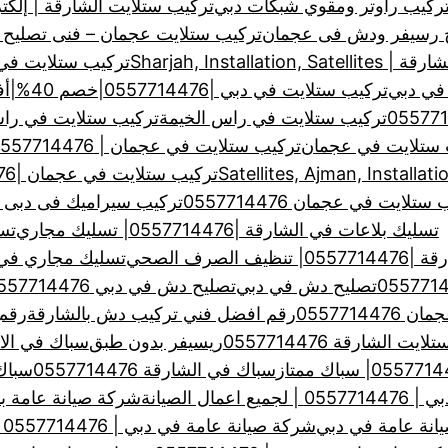
ركيب راوتر ومقوي شبكات دبي
تركيب ستلايت الشارقة | إلكت
ح رسيفر ودش فى عجمان
تركيب ستلايت عجمان – فنى تصليح
Sharjah, Installa
تركيب ستلايت في الشارق
في دبي
تركيب ستلايت في دبي |0557714476|خصم 40%|أفضل فني تركيب ستلايت
تركيب ستلايت في راس الخيمة
تركيب ستلايت في راس الخيمة
 ستلايت في عجمان
تركيب ستلايت في عجمان | 0557714476 | لتركيب وصيانة الدش
تركيب ستلايت في عجمان |0557714476| خبرة سنين
ستلايت في عجمان 0557714476
تركيب سيراميك فى دبى والشارقة
تسليك بلاعات في الشارقة |0557714476| تسليك مجاري
تس
لصرف الصحي
تسليك مجاري في الشارق
تصليح دش في دبي
تصليح دش في دبي 0557714476
0557714
رقم افضل فني تركيب دش بالشارقة
رقم 
ت الشارقة 0557714476
ريسيفر بدون طبق
سباك في الا
سباك في الشارقة 0557714476
سباك في
ال الصيانة
شركة صيانة عامة بالشارقة 
انة عامة في دبي
شركة صيانة عامة في دبي | 0557714476 خدمات صيانة عامة بدبي