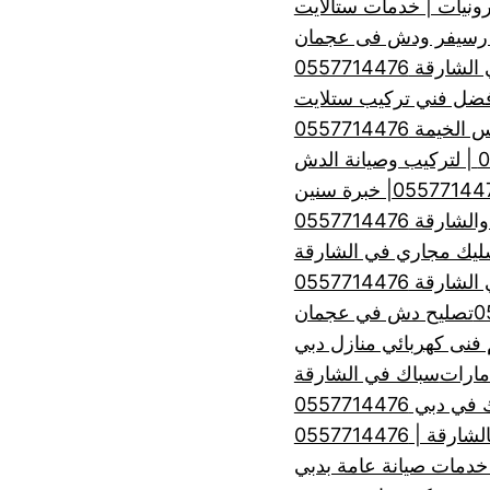
رونيات | خدمات ستالايت
 رسيفر ودش فى عجمان
ة 0557714476
 0557714476
 0557714476
ليك مجاري في الشارقة
ة 0557714476
تصليح دش في عجمان
فنى كهربائي منازل دبي
مارات
سباك في الشارقة
 دبي 0557714476
| 0557714476